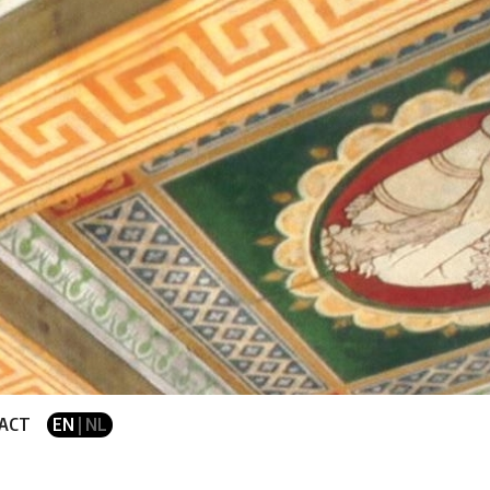
ACT
EN
| NL