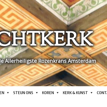
CHTKERK
e Allerheiligste Rozenkrans Amsterdam
EN
STEUN ONS
KOREN
KERK & KUNST
CONT