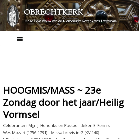
Skip
OBRECHTKERK
to
content
Onze Lieve Vrouw van de Allerheiligste Rozenkrans Amsterdam
HOOGMIS/MASS ~ 23e
Zondag door het jaar/Heilig
Vormsel
Celebranten: Mgr. J. Hendriks en Pastoor-deken E. Fennis
W.A. Mozart (1756-1791) – Missa brevis in G (KV 140)