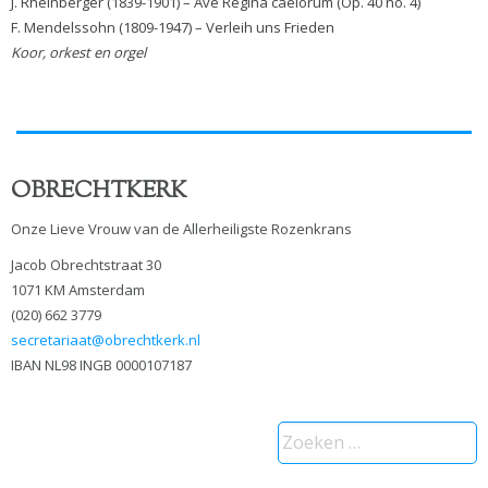
J. Rheinberger (1839-1901) – Ave Regina caelorum (Op. 40 no. 4)
F. Mendelssohn (1809-1947) – Verleih uns Frieden
Koor, orkest en orgel
OBRECHTKERK
Onze Lieve Vrouw van de Allerheiligste Rozenkrans
Jacob Obrechtstraat 30
1071 KM Amsterdam
(020) 662 3779
secretariaat@obrechtkerk.nl
IBAN NL98 INGB 0000107187
Zoeken
naar: