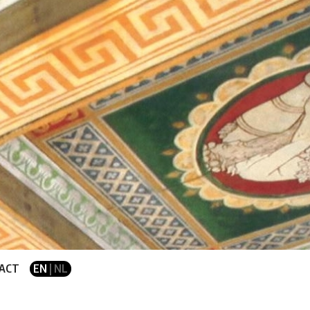
ACT
EN
| NL