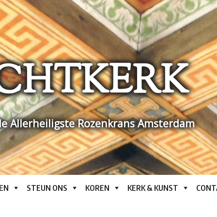
CHTKERK
e Allerheiligste Rozenkrans Amsterdam
EN
STEUN ONS
KOREN
KERK & KUNST
CONT