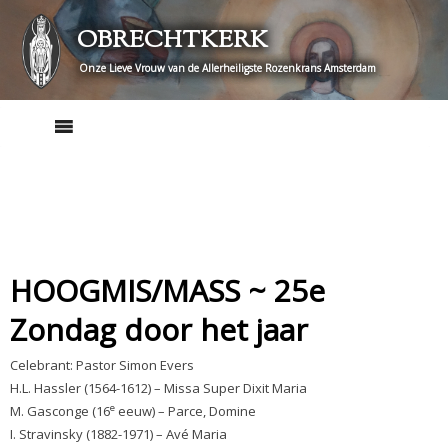
Skip
OBRECHTKERK
to
content
Onze Lieve Vrouw van de Allerheiligste Rozenkrans Amsterdam
HOOGMIS/MASS ~ 25e
Zondag door het jaar
Celebrant: Pastor Simon Evers
H.L. Hassler (1564-1612) – Missa Super Dixit Maria
e
M. Gasconge (16
eeuw) – Parce, Domine
I. Stravinsky (1882-1971) – Avé Maria