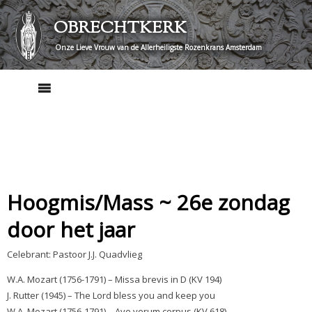
Skip
OBRECHTKERK
to
content
Onze Lieve Vrouw van de Allerheiligste Rozenkrans Amsterdam
Hoogmis/Mass ~ 26e zondag
door het jaar
Celebrant: Pastoor J.J. Quadvlieg
W.A. Mozart (1756-1791) – Missa brevis in D (KV 194)
J. Rutter (1945) – The Lord bless you and keep you
W.A. Mozart (1756-1791) – Ave verum corpus (KV 618)