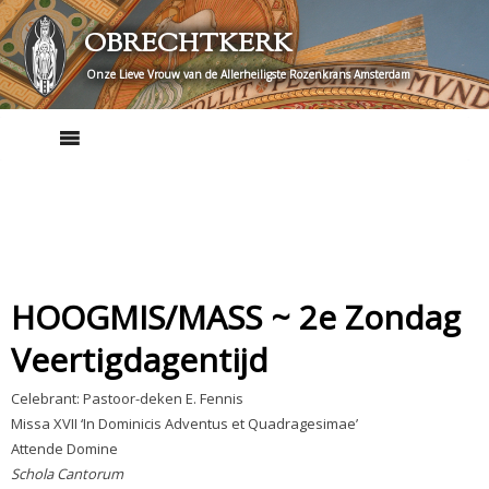
Skip
OBRECHTKERK
to
content
Onze Lieve Vrouw van de Allerheiligste Rozenkrans Amsterdam
HOOGMIS/MASS ~ 2e Zondag
Veertigdagentijd
Celebrant: Pastoor-deken E. Fennis
Missa XVII ‘In Dominicis Adventus et Quadragesimae’
Attende Domine
Schola Cantorum