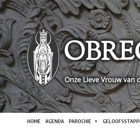
Skip
to
content
OBRE
Onze Lieve Vrouw van d
HOME
AGENDA
PAROCHIE
GELOOFSSTAPP