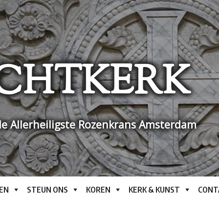
CHTKERK
e Allerheiligste Rozenkrans Amsterdam
EN
STEUN ONS
KOREN
KERK & KUNST
CONT