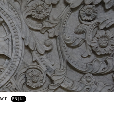
ACT
EN
| NL