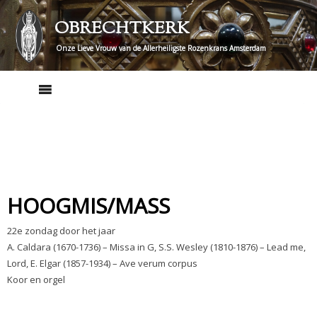
Skip
OBRECHTKERK
to
content
Onze Lieve Vrouw van de Allerheiligste Rozenkrans Amsterdam
HOOGMIS/MASS
22e zondag door het jaar
A. Caldara (1670-1736) – Missa in G, S.S. Wesley (1810-1876) – Lead me,
Lord, E. Elgar (1857-1934) – Ave verum corpus
Koor en orgel