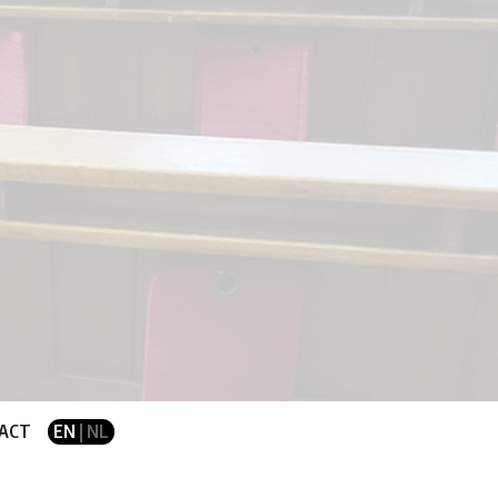
ACT
EN
| NL