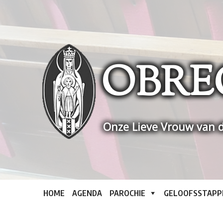
Skip
to
content
OBRE
Onze Lieve Vrouw van d
HOME
AGENDA
PAROCHIE
GELOOFSSTAPP