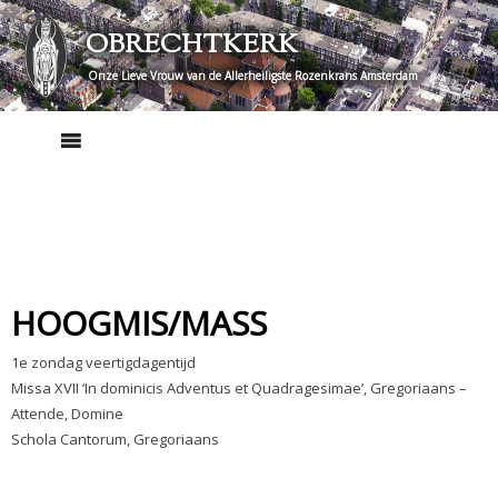
Skip
OBRECHTKERK
to
content
Onze Lieve Vrouw van de Allerheiligste Rozenkrans Amsterdam
HOOGMIS/MASS
1e zondag veertigdagentijd
Missa XVII ‘In dominicis Adventus et Quadragesimae’, Gregoriaans –
Attende, Domine
Schola Cantorum, Gregoriaans