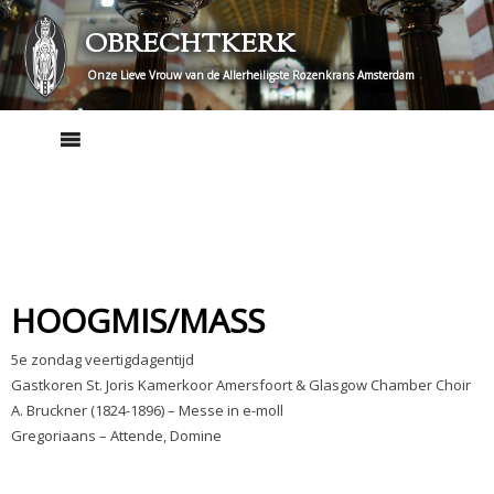
Skip
OBRECHTKERK
to
content
Onze Lieve Vrouw van de Allerheiligste Rozenkrans Amsterdam
HOOGMIS/MASS
5e zondag veertigdagentijd
Gastkoren St. Joris Kamerkoor Amersfoort & Glasgow Chamber Choir
A. Bruckner (1824-1896) – Messe in e-moll
Gregoriaans – Attende, Domine