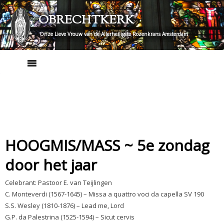
Skip
OBRECHTKERK
to
content
Onze Lieve Vrouw van de Allerheiligste Rozenkrans Amsterdam
HOOGMIS/MASS ~ 5e zondag
door het jaar
Celebrant: Pastoor E. van Teijlingen
C. Monteverdi (1567-1645) – Missa a quattro voci da capella SV 190
S.S. Wesley (1810-1876) – Lead me, Lord
G.P. da Palestrina (1525-1594) – Sicut cervis