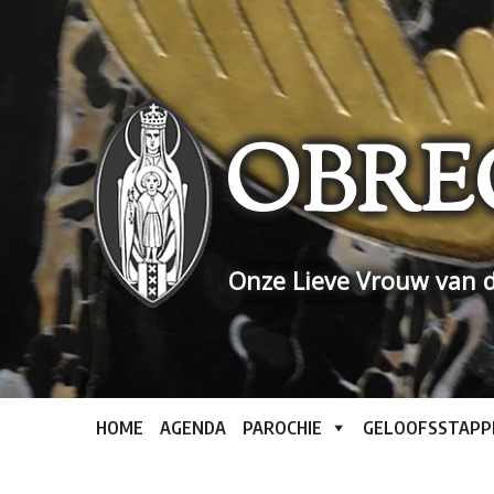
Skip
to
content
OBRE
Onze Lieve Vrouw van d
HOME
AGENDA
PAROCHIE
GELOOFSSTAPP