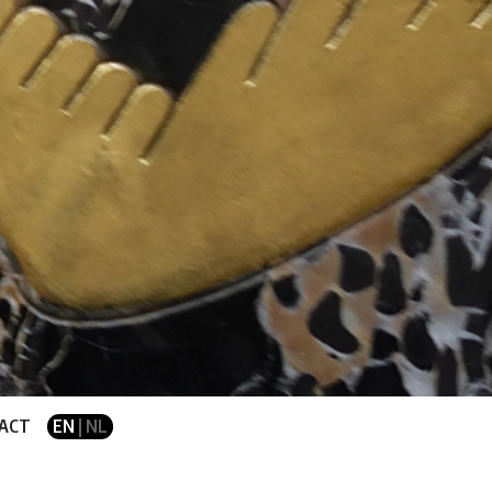
ACT
EN
| NL