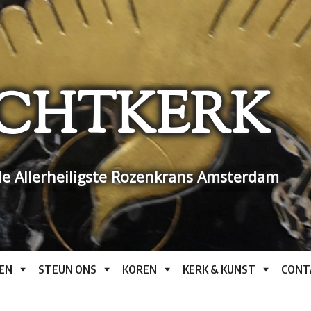
CHTKERK
e Allerheiligste Rozenkrans Amsterdam
EN
STEUN ONS
KOREN
KERK & KUNST
CONT