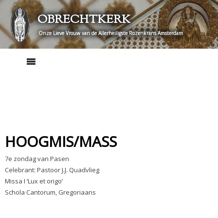
Skip
OBRECHTKERK
to
content
Onze Lieve Vrouw van de Allerheiligste Rozenkrans Amsterdam
HOOGMIS/MASS
7e zondag van Pasen
Celebrant: Pastoor J.J. Quadvlieg
Missa I ‘Lux et origo’
Schola Cantorum, Gregoriaans