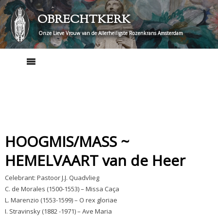
Skip
OBRECHTKERK
to
content
Onze Lieve Vrouw van de Allerheiligste Rozenkrans Amsterdam
HOOGMIS/MASS ~
HEMELVAART van de Heer
Celebrant: Pastoor J.J. Quadvlieg
C. de Morales (1500-1553) – Missa Caça
L. Marenzio (1553-1599) – O rex gloriae
I. Stravinsky (1882 -1971) – Ave Maria