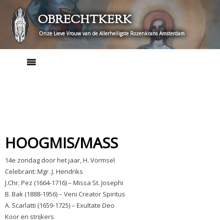
Skip
OBRECHTKERK
to
content
Onze Lieve Vrouw van de Allerheiligste Rozenkrans Amsterdam
HOOGMIS/MASS
14e zondag door het jaar, H. Vormsel
Celebrant: Mgr. J. Hendriks
J.Chr. Pez (1664-1716) – Missa St. Josephi
B. Bak (1888-1956) – Veni Creator Spiritus
A. Scarlatti (1659-1725) – Exultate Deo
Koor en strijkers