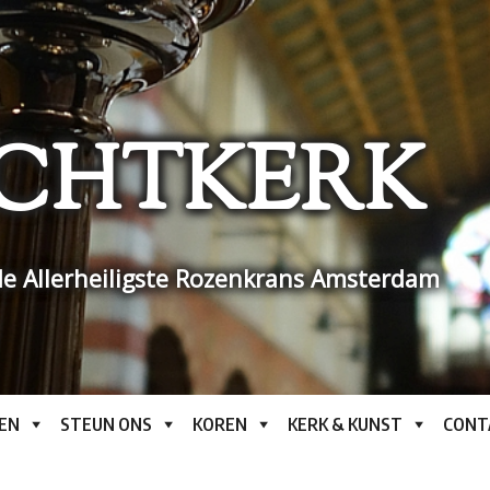
CHTKERK
e Allerheiligste Rozenkrans Amsterdam
EN
STEUN ONS
KOREN
KERK & KUNST
CONT