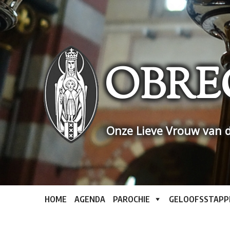
Skip
to
content
OBRE
Onze Lieve Vrouw van d
HOME
AGENDA
PAROCHIE
GELOOFSSTAPP