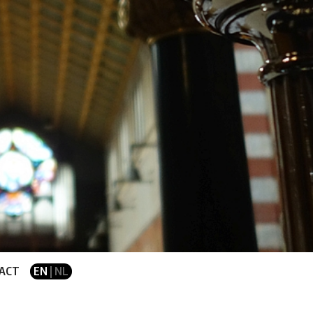
ACT
EN
| NL