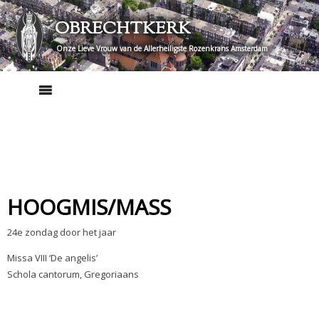
Skip
OBRECHTKERK
to
content
Onze Lieve Vrouw van de Allerheiligste Rozenkrans Amsterdam
HOOGMIS/MASS
24e zondag door het jaar
Missa VIII ‘De angelis’
Schola cantorum, Gregoriaans