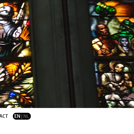
ACT
EN
| NL