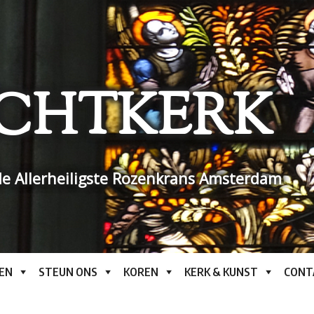
CHTKERK
e Allerheiligste Rozenkrans Amsterdam
EN
STEUN ONS
KOREN
KERK & KUNST
CONT