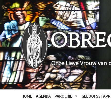
Skip
to
content
OBRE
Onze Lieve Vrouw van d
HOME
AGENDA
PAROCHIE
GELOOFSSTAPP