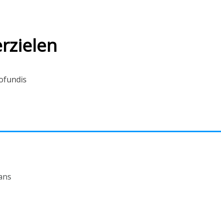
rzielen
rofundis
ans