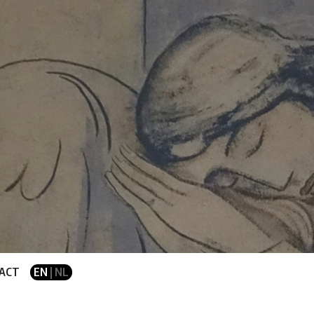
ACT
EN
| NL