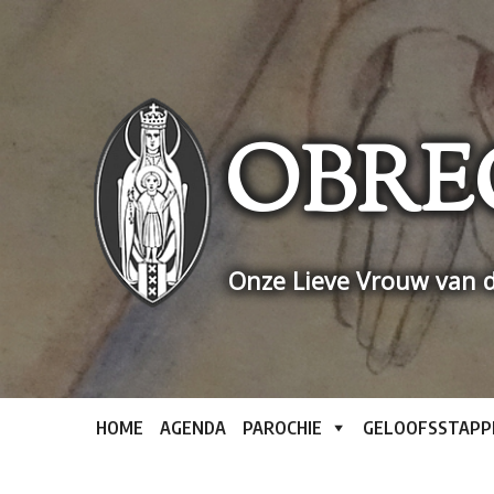
Skip
to
content
OBRE
Onze Lieve Vrouw van d
HOME
AGENDA
PAROCHIE
GELOOFSSTAPP