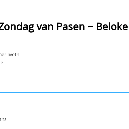
ondag van Pasen ~ Beloke
er liveth
de
ans