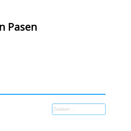
n Pasen
Zoeken
naar: