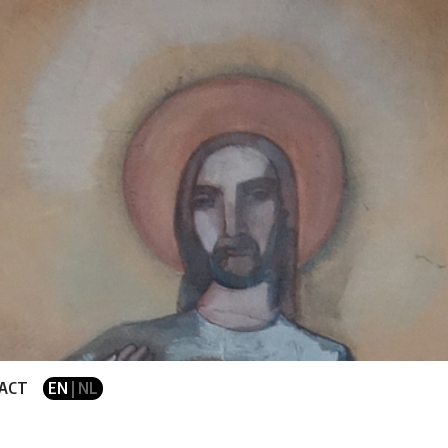
ACT
EN
| NL