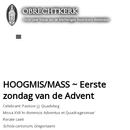
Skip
OBRECHTKERK
to
content
Onze Lieve Vrouw van de Allerheiligste Rozenkrans Amsterdam
HOOGMIS/MASS ~ Eerste
zondag van de Advent
Celebrant: Pastoor J.J. Quadvlieg
Missa XVII ‘In dominicis Adventus et Quadragesimae’
Rorate caeli
Schola cantorum, Gregoriaans