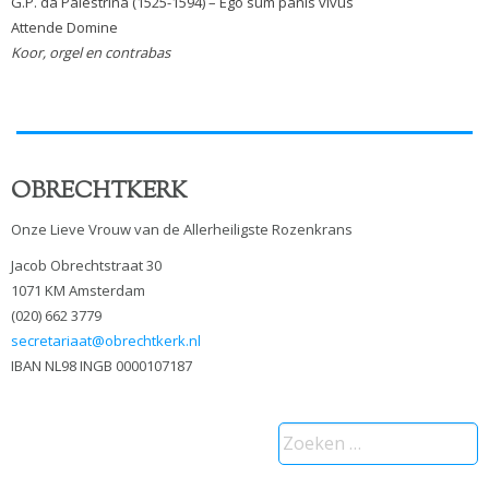
G.P. da Palestrina (1525-1594) – Ego sum panis vivus
Attende Domine
Koor, orgel en contrabas
OBRECHTKERK
Onze Lieve Vrouw van de Allerheiligste Rozenkrans
Jacob Obrechtstraat 30
1071 KM Amsterdam
(020) 662 3779
secretariaat@obrechtkerk.nl
IBAN NL98 INGB 0000107187
Zoeken
naar: