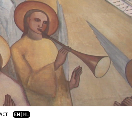
ACT
EN
| NL