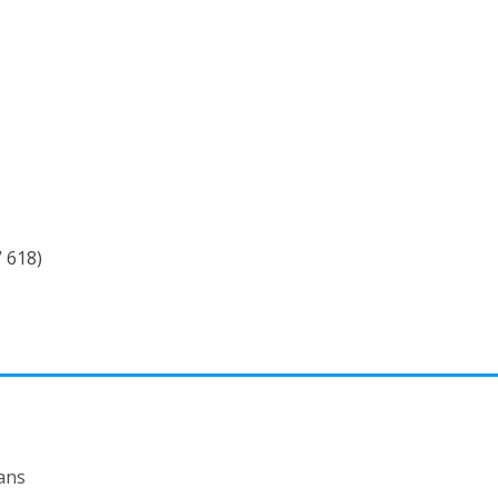
 618)
ans