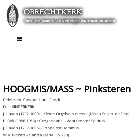
Skip
OBRECHTKERK
to
content
Onze Lieve Vrouw van de Allerheiligste Rozenkrans Amsterdam
HOOGMIS/MASS ~ Pinksteren
Celebrant: Pastoor Hans Fonck
Er is
KINDERKERK
J. Haydn (1732-1809) – Kleine Orgelsolo-messe (Missa St. Joh. de Deo)
B. Bak (1888-1956) / Gregoriaans – Veni Creator Spiritus
J. Haydn (1737-1806) – Prope est Dominus
W.A. Mozart – Sancta Maria (KV 273)