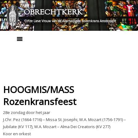
Skip
OBRECHTKERK
to
content
Onze Lieve Vrouw van de Allerheiligste Rozenkrans Amsterdam
HOOGMIS/MASS
Rozenkransfeest
28e zondag door het jaar
J.Chr. Pez (1664-1716) – Missa St. Josephi, W.A. Mozart (1756-1791) –
Jubilate (KV 117), W.A. Mozart – Alma Dei Creatoris (KV 277)
Koor en orkest