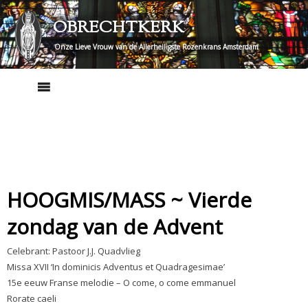
Skip
OBRECHTKERK
to
content
Onze Lieve Vrouw van de Allerheiligste Rozenkrans Amsterdam
HOOGMIS/MASS ~ Vierde
zondag van de Advent
Celebrant: Pastoor J.J. Quadvlieg
Missa XVII ‘In dominicis Adventus et Quadragesimae’
15e eeuw Franse melodie – O come, o come emmanuel
Rorate caeli