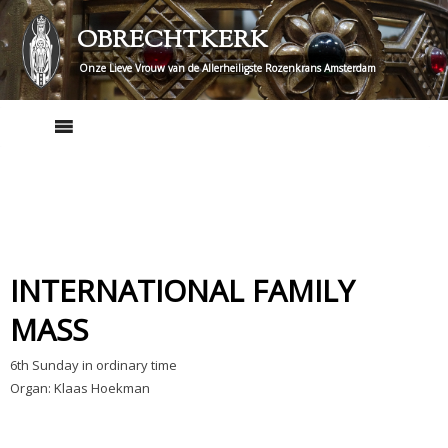
Skip
OBRECHTKERK
to
content
Onze Lieve Vrouw van de Allerheiligste Rozenkrans Amsterdam
INTERNATIONAL FAMILY
MASS
6th Sunday in ordinary time
Organ: Klaas Hoekman