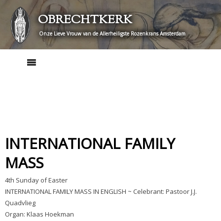
Skip
OBRECHTKERK
to
content
Onze Lieve Vrouw van de Allerheiligste Rozenkrans Amsterdam
INTERNATIONAL FAMILY
MASS
4th Sunday of Easter
INTERNATIONAL FAMILY MASS IN ENGLISH ~ Celebrant: Pastoor J.J.
Quadvlieg
Organ: Klaas Hoekman