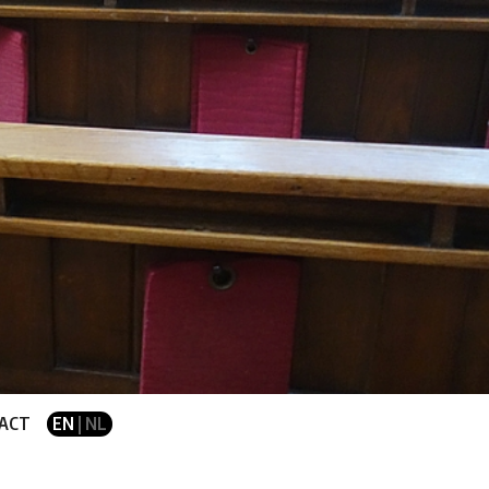
ACT
EN
| NL