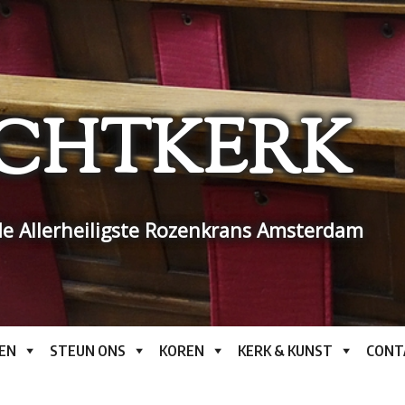
CHTKERK
e Allerheiligste Rozenkrans Amsterdam
EN
STEUN ONS
KOREN
KERK & KUNST
CONT