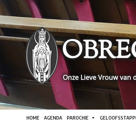
Skip
to
content
OBRE
Onze Lieve Vrouw van d
HOME
AGENDA
PAROCHIE
GELOOFSSTAPP