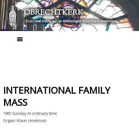
Skip
OBRECHTKERK
to
content
Onze Lieve Vrouw van de Allerheiligste Rozenkrans Amsterdam
INTERNATIONAL FAMILY
MASS
19th Sunday in ordinary time
Organ: Klaas Hoekman