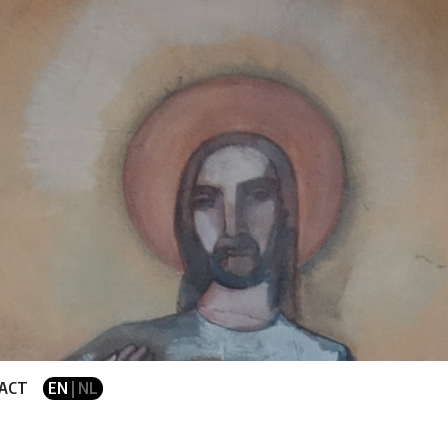
ACT
EN
| NL