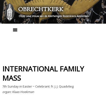
Skip
OBRECHTKERK
to
content
Onze Lieve Vrouw van de Allerheiligste Rozenkrans Amsterdam
INTERNATIONAL FAMILY
MASS
7th Sunday in Easter ~ Celebrant: fr. J. J. Quadvlieg
organ: Klaas Hoekman