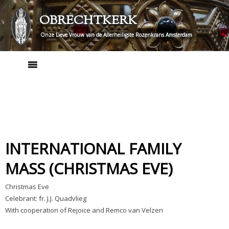
Skip
OBRECHTKERK
to
content
Onze Lieve Vrouw van de Allerheiligste Rozenkrans Amsterdam
INTERNATIONAL FAMILY
MASS (CHRISTMAS EVE)
Christmas Eve
Celebrant: fr. J.J. Quadvlieg
With cooperation of Rejoice and Remco van Velzen