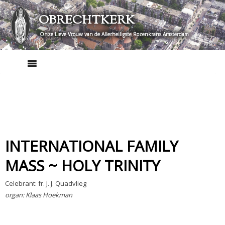
Skip
OBRECHTKERK
to
content
Onze Lieve Vrouw van de Allerheiligste Rozenkrans Amsterdam
INTERNATIONAL FAMILY
MASS ~ HOLY TRINITY
Celebrant: fr. J. J. Quadvlieg
organ: Klaas Hoekman