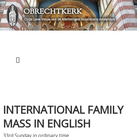
Skip
OBRECHTKERK
to
content
Onze Lieve Vrouw van de Allerheiligste Rozenkrans Amsterdam
INTERNATIONAL FAMILY
MASS IN ENGLISH
33rd Sunday in ordinary time