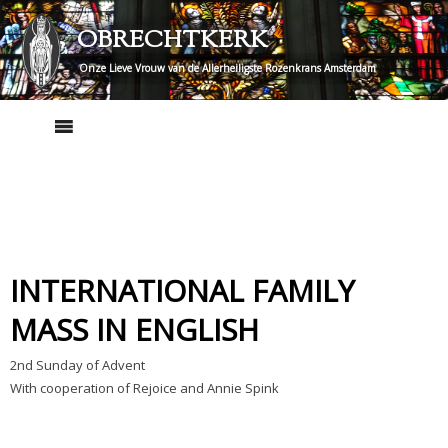
Skip
OBRECHTKERK
to
content
Onze Lieve Vrouw van de Allerheiligste Rozenkrans Amsterdam
INTERNATIONAL FAMILY
MASS IN ENGLISH
2nd Sunday of Advent
With cooperation of Rejoice and Annie Spink