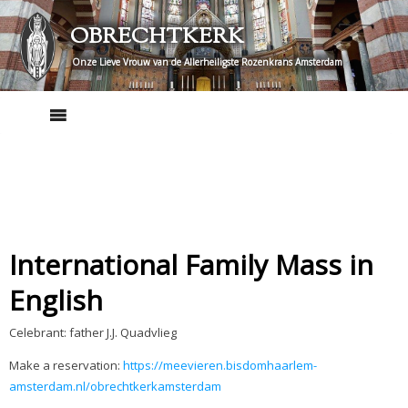
Skip
OBRECHTKERK
to
content
Onze Lieve Vrouw van de Allerheiligste Rozenkrans Amsterdam
International Family Mass in
English
Celebrant: father J.J. Quadvlieg
Make a reservation:
https://meevieren.bisdomhaarlem-
amsterdam.nl/obrechtkerkamsterdam