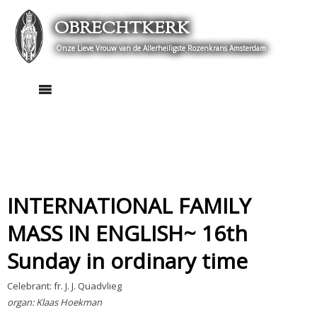
Skip
OBRECHTKERK
to
content
Onze Lieve Vrouw van de Allerheiligste Rozenkrans Amsterdam
INTERNATIONAL FAMILY
MASS IN ENGLISH~ 16th
Sunday in ordinary time
Celebrant: fr. J. J. Quadvlieg
organ: Klaas Hoekman