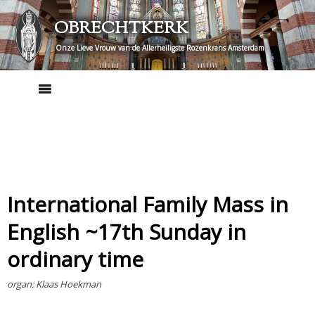
Skip
OBRECHTKERK
to
content
Onze Lieve Vrouw van de Allerheiligste Rozenkrans Amsterdam
International Family Mass in
English ~17th Sunday in
ordinary time
organ: Klaas Hoekman