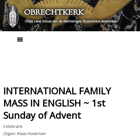
Skip
OBRECHTKERK
to
content
Onze Lieve Vrouw van de Allerheiligste Rozenkrans Amsterdam
INTERNATIONAL FAMILY
MASS IN ENGLISH ~ 1st
Sunday of Advent
Celebrant:
Organ: Klaas Hoekman