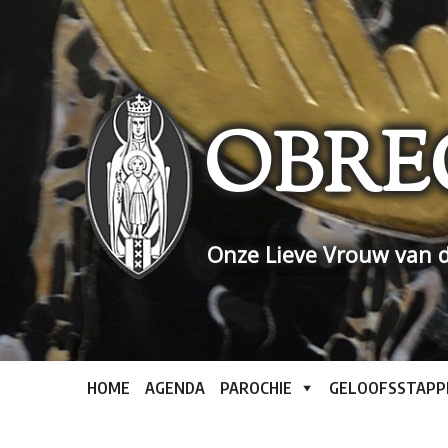
Skip
to
content
OBRE
Onze Lieve Vrouw van d
HOME
AGENDA
PAROCHIE
GELOOFSSTAPP