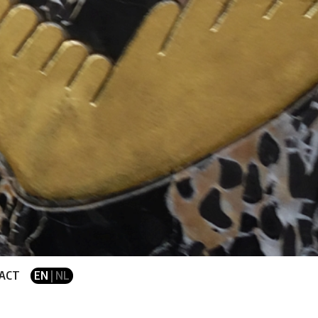
ACT
EN
| NL