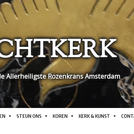
CHTKERK
e Allerheiligste Rozenkrans Amsterdam
EN
STEUN ONS
KOREN
KERK & KUNST
CONT