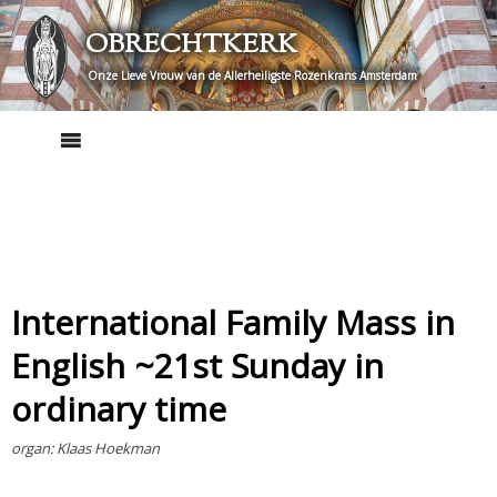
Skip
OBRECHTKERK
to
content
Onze Lieve Vrouw van de Allerheiligste Rozenkrans Amsterdam
International Family Mass in
English ~21st Sunday in
ordinary time
organ: Klaas Hoekman