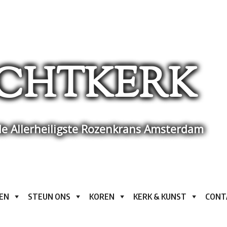
CHTKERK
e Allerheiligste Rozenkrans Amsterdam
EN
STEUN ONS
KOREN
KERK & KUNST
CONT