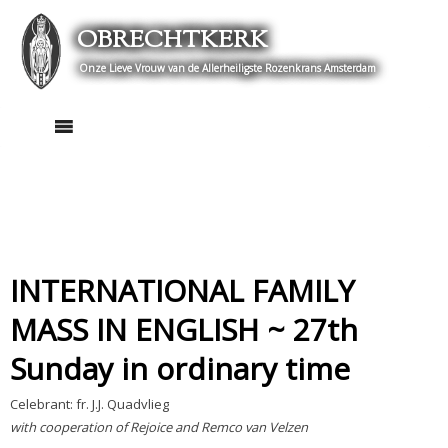
Skip
OBRECHTKERK
to
content
Onze Lieve Vrouw van de Allerheiligste Rozenkrans Amsterdam
INTERNATIONAL FAMILY
MASS IN ENGLISH ~ 27th
Sunday in ordinary time
Celebrant: fr. J.J. Quadvlieg
with cooperation of Rejoice and Remco van Velzen