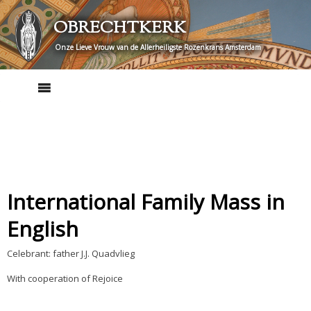
Skip
OBRECHTKERK
to
content
Onze Lieve Vrouw van de Allerheiligste Rozenkrans Amsterdam
International Family Mass in
English
Celebrant: father J.J. Quadvlieg
With cooperation of Rejoice