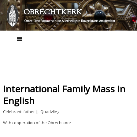
Skip
OBRECHTKERK
to
content
Onze Lieve Vrouw van de Allerheiligste Rozenkrans Amsterdam
International Family Mass in
English
Celebrant: father J.J. Quadvlieg
With cooperation of the Obrechtkoor