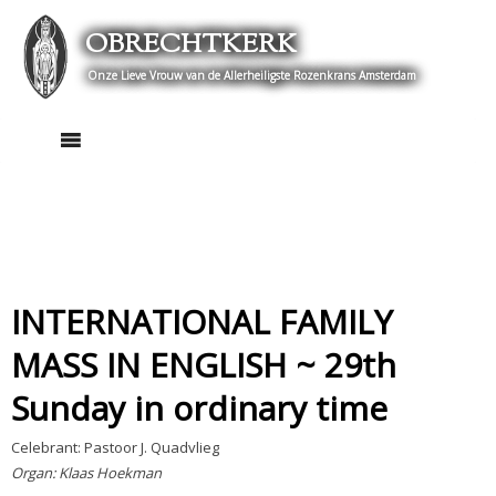
Skip
OBRECHTKERK
to
content
Onze Lieve Vrouw van de Allerheiligste Rozenkrans Amsterdam
INTERNATIONAL FAMILY
MASS IN ENGLISH ~ 29th
Sunday in ordinary time
Celebrant: Pastoor J. Quadvlieg
Organ: Klaas Hoekman