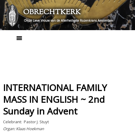
Skip
OBRECHTKERK
to
content
Onze Lieve Vrouw van de Allerheiligste Rozenkrans Amsterdam
INTERNATIONAL FAMILY
MASS IN ENGLISH ~ 2nd
Sunday in Advent
Celebrant: Pastor J. Stuyt
Organ: Klaas Hoekman