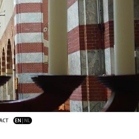
ACT
EN
| NL