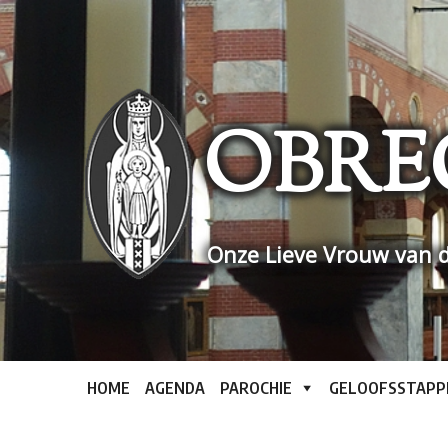
Skip
to
content
OBRE
Onze Lieve Vrouw van d
HOME
AGENDA
PAROCHIE
GELOOFSSTAPP