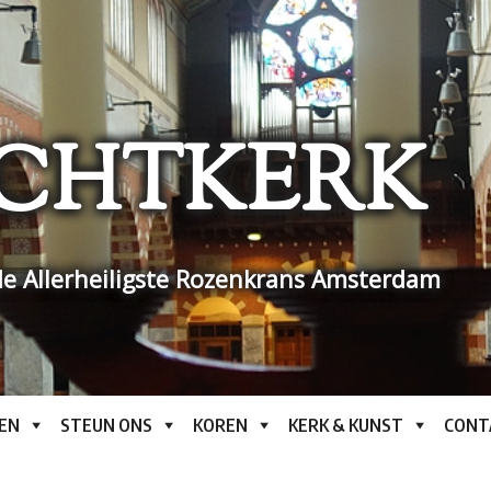
CHTKERK
e Allerheiligste Rozenkrans Amsterdam
EN
STEUN ONS
KOREN
KERK & KUNST
CONT